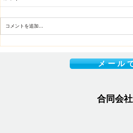
ワイ・トラストの渡辺です 8月に
入り、40度に迫る暑い日が続い
ています こまめな水分補給や適
コメントを追加…
度な休憩を取りながら、無理のな
い範囲で行動をしましょう それ
集合住宅用
と 山口県には、美しい海や豊か
施しました
な自然が多くあります それぞれ
の場所で違った夏の魅力を楽しむ
メ ー ル で
ことができます また、県内各地
では夏祭りや花火大会などのイベ
ントも開催され、家族や友人と夏
の思い出をつくる機会も増える時
期ですね 皆さまにとって、素敵
合同会
な夏にな