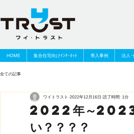
HOME
集合住宅向けｲﾝﾀｰﾈｯﾄ
導入事例
法人･
全ての記事
ワイトラスト
2022年12月16日
読了時間: 1分
2022年～202
い？？？？