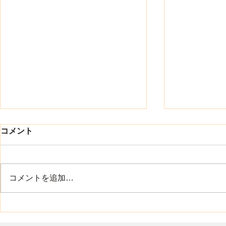
8月になりました
コメント
ワイ・トラストの渡辺です 8月に
入り、40度に迫る暑い日が続い
ています こまめな水分補給や適
コメントを追加…
度な休憩を取りながら、無理のな
い範囲で行動をしましょう それ
集合住宅用
と 山口県には、美しい海や豊か
施しました
な自然が多くあります それぞれ