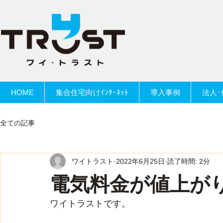
HOME
集合住宅向けｲﾝﾀｰﾈｯﾄ
導入事例
法人･
全ての記事
ワイトラスト
2022年6月25日
読了時間: 2分
電気料金が値上が
ワイトラストです。