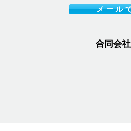
の場所で違った夏の魅力を楽しむ
メ ー ル で
ことができます また、県内各地
では夏祭りや花火大会などのイベ
ントも開催され、家族や友人と夏
の思い出をつくる機会も増える時
期ですね 皆さまにとって、素敵
合同会
な夏にな