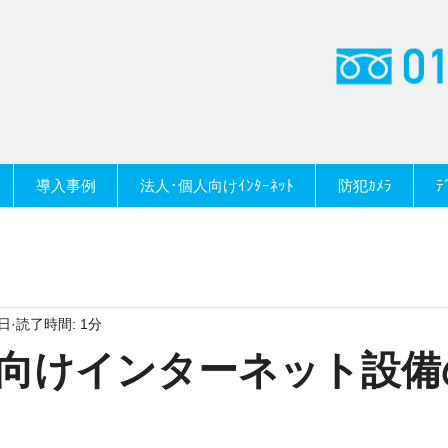
導入事例
法人･個人向けｲﾝﾀｰﾈｯﾄ
防犯ｶﾒﾗ
ﾃ
日
読了時間: 1分
向けインターネット設備