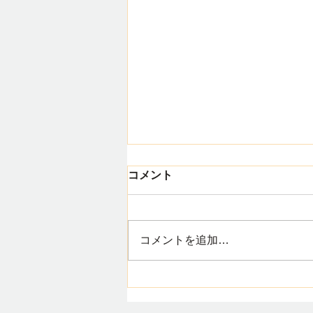
8月になりました
コメント
ワイ・トラストの渡辺です 8月に
入り、40度に迫る暑い日が続い
ています こまめな水分補給や適
コメントを追加…
度な休憩を取りながら、無理のな
い範囲で行動をしましょう それ
と 山口県には、美しい海や豊か
な自然が多くあります それぞれ