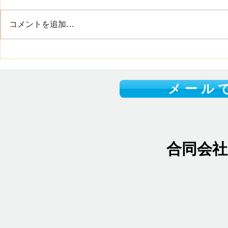
入り、40度に迫る暑い日が続い
ています こまめな水分補給や適
コメントを追加…
度な休憩を取りながら、無理のな
い範囲で行動をしましょう それ
集合住宅用
と 山口県には、美しい海や豊か
施しました
な自然が多くあります それぞれ
の場所で違った夏の魅力を楽しむ
メ ー ル で
ことができます また、県内各地
では夏祭りや花火大会などのイベ
ントも開催され、家族や友人と夏
の思い出をつくる機会も増える時
期ですね 皆さまにとって、素敵
合同会
な夏にな