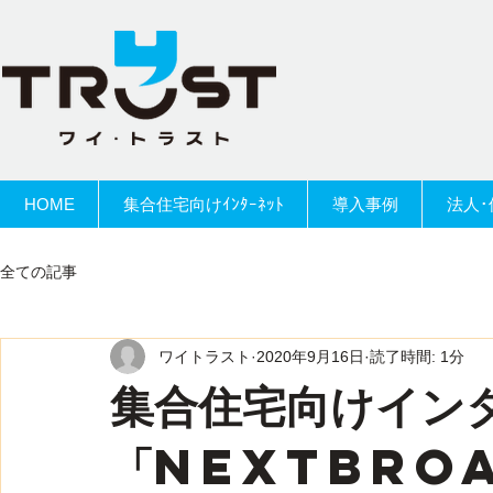
HOME
集合住宅向けｲﾝﾀｰﾈｯﾄ
導入事例
法人･
全ての記事
ワイトラスト
2020年9月16日
読了時間: 1分
集合住宅向けイン
「NEXTBro