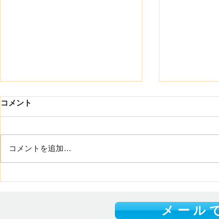
8月になりました
コメント
ワイ・トラストの渡辺です 8月に
入り、40度に迫る暑い日が続い
ています こまめな水分補給や適
コメントを追加…
度な休憩を取りながら、無理のな
い範囲で行動をしましょう それ
集合住宅用
と 山口県には、美しい海や豊か
施しました
な自然が多くあります それぞれ
の場所で違った夏の魅力を楽しむ
メ ー ル で
ことができます また、県内各地