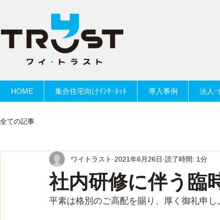
HOME
集合住宅向けｲﾝﾀｰﾈｯﾄ
導入事例
法人･
全ての記事
ワイトラスト
2021年6月26日
読了時間: 1分
社内研修に伴う臨
平素は格別のご高配を賜り、厚く御礼申し