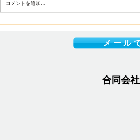
コメントを追加…
度な休憩を取りながら、無理のな
い範囲で行動をしましょう それ
集合住宅用
と 山口県には、美しい海や豊か
施しました
な自然が多くあります それぞれ
の場所で違った夏の魅力を楽しむ
メ ー ル で
ことができます また、県内各地
では夏祭りや花火大会などのイベ
ントも開催され、家族や友人と夏
の思い出をつくる機会も増える時
期ですね 皆さまにとって、素敵
合同会
な夏にな