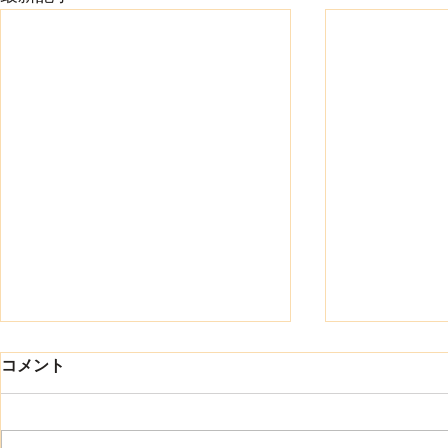
8月になりました
コメント
ワイ・トラストの渡辺です 8月に
入り、40度に迫る暑い日が続い
ています こまめな水分補給や適