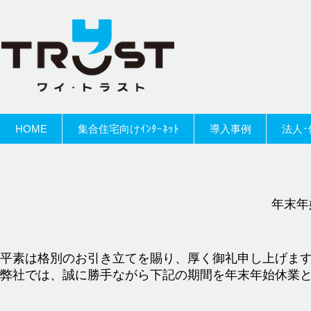
HOME
集合住宅向けｲﾝﾀｰﾈｯﾄ
導入事例
法人･
年末年
平素は格別のお引き立てを賜り、厚く御礼申し上げま
弊社では、誠に勝手ながら下記の期間を年末年始休業